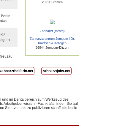
28211 Bremen
Berlin
ndau
Zahnarzt (m/w/d)
193
Zahnarztzentrum Jemgum | Dr.
igern
Kaletsch & Kollegen
26844 Jemgum-Ditzum
Kreuzau
zahnarzthelferin.net
zahnarztjobs.net
xen und im Dentalbereich zum Werkzeug des
 Arbeitgeber wissen - Fachkräfte finden Sie auf
ne Streuverluste zu publizieren schafft die beste
.