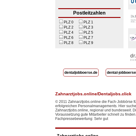
Postleitzahlen
PLZ 0
PLZ 1
PLZ 2
PLZ 3
PLZ 4
PLZ 5
PLZ 6
PLZ 7
PLZ 8
PLZ 9
dentaljobboerse.de
dental-jobboerse
Zahnarztjobs.online/Dentaljobs.click
© 2011 Zahnarztjobs.online die Fach-Jobbörse f
erfolgreichen Personalmanagements. Hier suchen 
Zahnarztjobs.online, regional und bundesweit. Die
Voraussetzung gute Mitarbeiter schnell zu finden
Fachpressebewertung: Sehr gut
Zahnarztjobs.online