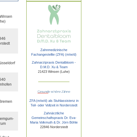
Winsen
he)
846
rstedt
Zahnmedizinische
Fachangestellte (ZFA) (m/w/d)
Zahnarztpraxis Dentalbloom -
sseldorf
D.M.D. Xu & Team
21423 Winsen (Luhe)
640
nhofen
ZFA (m/w/d) als Stuhlassistenz in
Bremen
Teil- oder Vollzeit in Norderstedt
Zahnärztliche
Gemeinschaftspraxis Dr. Eva-
Jemgum-
Maria Volkmuth & Dr. Jörn Böhle
zum
22846 Norderstedt