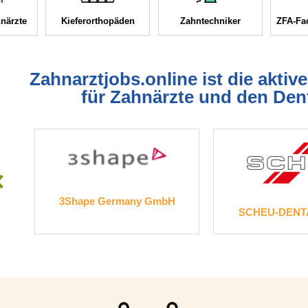
närzte
Kieferorthopäden
Zahntechniker
ZFA-Fac
Zahnarztjobs.online ist die aktiv
für Zahnärzte und den Den
3Shape Germany GmbH
SCHEU-DENTAL
e