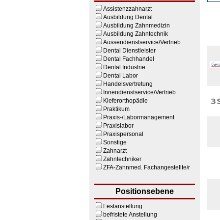
Assistenzzahnarzt
Ausbildung Dental
Ausbildung Zahnmedizin
Ausbildung Zahntechnik
Aussendienstservice/Vertrieb
Dental Dienstleister
Dental Fachhandel
Dental Industrie
Dental Labor
Handelsvertretung
Innendienstservice/Vertrieb
Kieferorthopädie
Praktikum
Praxis-/Labormanagement
Praxislabor
Praxispersonal
Sonstige
Zahnarzt
Zahntechniker
ZFA-Zahnmed. Fachangestellte/r
Positionsebene
Festanstellung
befristete Anstellung