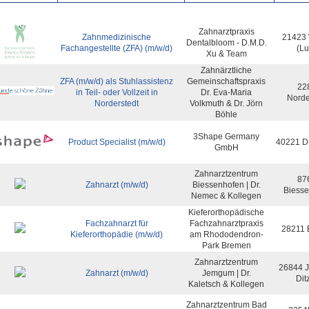
Zahnarztpraxis
Zahnmedizinische
21423 
Dentalbloom - D.M.D.
Fachangestellte (ZFA) (m/w/d)
(Lu
Xu & Team
Zahnärztliche
ZFA (m/w/d) als Stuhlassistenz
Gemeinschaftspraxis
22
in Teil- oder Vollzeit in
Dr. Eva-Maria
Norde
Norderstedt
Volkmuth & Dr. Jörn
Böhle
3Shape Germany
Product Specialist (m/w/d)
40221 Dü
GmbH
Zahnarztzentrum
87
Zahnarzt (m/w/d)
Biessenhofen | Dr.
Biesse
Nemec & Kollegen
Kieferorthopädische
Fachzahnarzt für
Fachzahnarztpraxis
28211 
Kieferorthopädie (m/w/d)
am Rhododendron-
Park Bremen
Zahnarztzentrum
26844 
Zahnarzt (m/w/d)
Jemgum | Dr.
Dit
Kaletsch & Kollegen
Zahnarztzentrum Bad