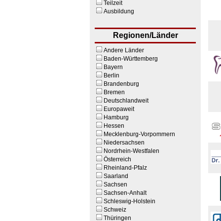
Teilzeit
Ausbildung
Regionen/Länder
Andere Länder
Baden-Württemberg
Bayern
Berlin
Brandenburg
Bremen
Deutschlandweit
Europaweit
Hamburg
Hessen
Mecklenburg-Vorpommern
Niedersachsen
Nordrhein-Westfalen
Österreich
Rheinland-Pfalz
Saarland
Sachsen
Sachsen-Anhalt
Schleswig-Holstein
Schweiz
Thüringen