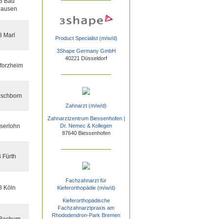
5 Bad
ausen
 Marl
Product Specialist (m/w/d)
3Shape Germany GmbH
40221 Düsseldorf
forzheim
schborn
Zahnarzt (m/w/d)
Zahnarztzentrum Biessenhofen |
serlohn
Dr. Nemec & Kollegen
87640 Biessenhofen
 Fürth
Fachzahnarzt für
 Köln
Kieferorthopädie (m/w/d)
Kieferorthopädische
Fachzahnarztpraxis am
Rhododendron-Park Bremen
Bochum