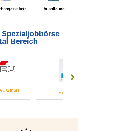
hangestellte/r
Ausbildung
e Spezialjobbörse
tal Bereich
Zahna
 GmbH
HASS Corp.