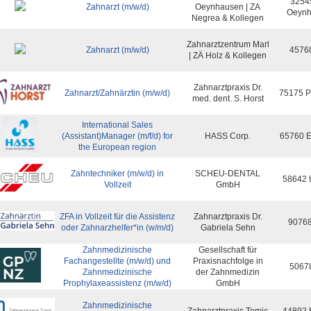
3254
Zahnarzt (m/w/d)
Oeynhausen | ZA
Oeynh
Negrea & Kollegen
Zahnarztzentrum Marl
Zahnarzt (m/w/d)
45768
| ZÄ Holz & Kollegen
Zahnarztpraxis Dr.
Zahnarzt/Zahnärztin (m/w/d)
75175 P
med. dent. S. Horst
International Sales
(Assistant)Manager (m/f/d) for
HASS Corp.
65760 E
the European region
Zahntechniker (m/w/d) in
SCHEU-DENTAL
58642 I
Vollzeit
GmbH
ZFA in Vollzeit für die Assistenz
Zahnarztpraxis Dr.
90768
oder Zahnarzhelfer*in (w/m/d)
Gabriela Sehn
Zahnmedizinische
Gesellschaft für
Fachangestellte (m/w/d) und
Praxisnachfolge in
50678
Zahnmedizinische
der Zahnmedizin
Prophylaxeassistenz (m/w/d)
GmbH
Zahnmedizinische
Zahnarztpraxis Tomic
44892 