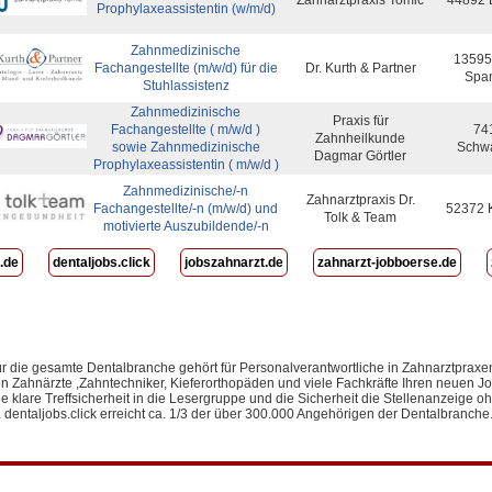
Prophylaxeassistentin (w/m/d)
Zahnmedizinische
13595 
Fachangestellte (m/w/d) für die
Dr. Kurth & Partner
Spa
Stuhlassistenz
Zahnmedizinische
Praxis für
Fachangestellte ( m/w/d )
74
Zahnheilkunde
sowie Zahnmedizinische
Schwa
Dagmar Görtler
Prophylaxeassistentin ( m/w/d )
Zahnmedizinische/-n
Zahnarztpraxis Dr.
Fachangestellte/-n (m/w/d) und
52372 
Tolk & Team
motivierte Auszubildende/-n
.de
dentaljobs.click
jobszahnarzt.de
zahnarzt-jobboerse.de
ür die gesamte Dentalbranche gehört für Personalverantwortliche in Zahnarztpra
Zahnärzte ,Zahntechniker, Kieferorthopäden und viele Fachkräfte Ihren neuen Job.
 klare Treffsicherheit in die Lesergruppe und die Sicherheit die Stellenanzeige oh
. dentaljobs.click erreicht ca. 1/3 der über 300.000 Angehörigen der Dentalbranche