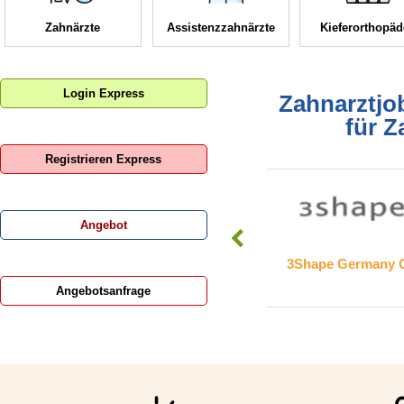
Zahnärzte
Assistenzzahnärzte
Kieferorthopä
Login Express
Zahnarztjob
für Z
Registrieren Express
Angebot
3Shape Germany GmbH
SCHEU-
r. Eva-
Angebotsanfrage
örn Böhle